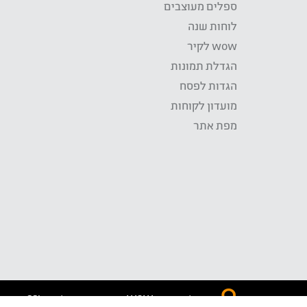
ספלים מעוצבים
לוחות שנה
wow לקיר
הגדלת תמונות
הגדות לפסח
מועדון לקוחות
מפת אתר
התשלום באתר WOW מאובטח בטכנולוגית SSL