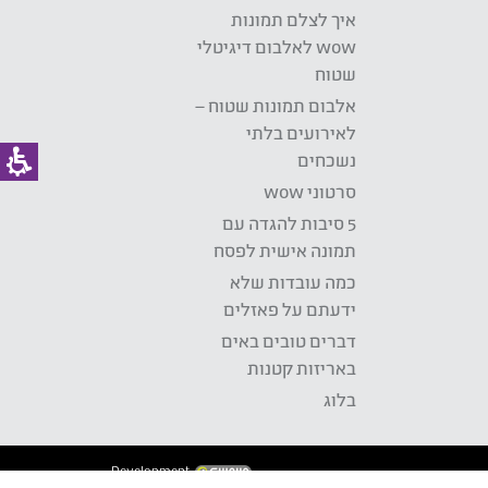
איך לצלם תמונות
wow לאלבום דיגיטלי
שטוח
אלבום תמונות שטוח –
לאירועים בלתי
נשכחים
סרטוני wow
5 סיבות להגדה עם
תמונה אישית לפסח
כמה עובדות שלא
ידעתם על פאזלים
דברים טובים באים
באריזות קטנות
בלוג
Development: