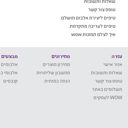
שאלות ותשובות
טופס צור קשר
טיפים ליצירת אלבום מושלם
טיפים לעריכה מתקדמת
איך לצלם תמונות wow
עזרה
מחירונים
מבצעים
אזור אישי
מחירון מוצרים
אלבומים 
שאלות ותשובות
מחשבון שליחויות
אלבומי כר
טופס צור קשר
הנחה כמותית
קנבסים
תשלומים באתר
WOW לעסקים