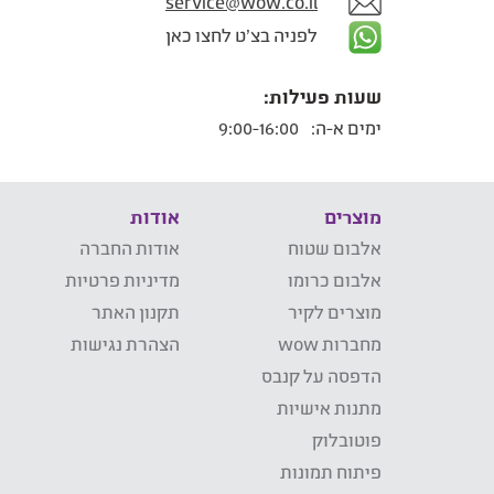
service@wow.co.il
לפניה בצ'ט לחצו כאן
שעות פעילות:
ימים א-ה:
9:00-16:00
מוצרים
אודות
אלבום שטוח
אודות החברה
אלבום כרומו
מדיניות פרטיות
מוצרים לקיר
תקנון האתר
מחברות wow
הצהרת נגישות
הדפסה על קנבס
מתנות אישיות
פוטובלוק
פיתוח תמונות