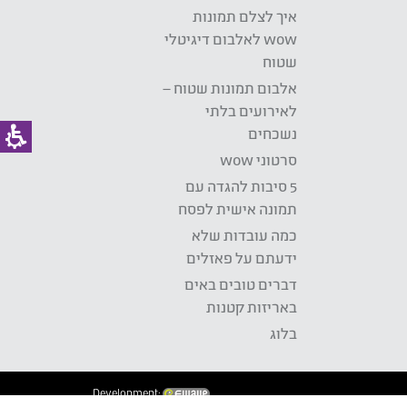
איך לצלם תמונות
wow לאלבום דיגיטלי
שטוח
אלבום תמונות שטוח –
לאירועים בלתי
נשכחים
סרטוני wow
5 סיבות להגדה עם
תמונה אישית לפסח
כמה עובדות שלא
ידעתם על פאזלים
דברים טובים באים
באריזות קטנות
בלוג
Development: