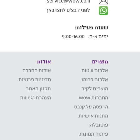
service@wow.co.il
לפניה בצ'ט לחצו כאן
שעות פעילות:
ימים א-ה:
9:00-16:00
מוצרים
אודות
אלבום שטוח
אודות החברה
אלבום כרומו
מדיניות פרטיות
מוצרים לקיר
תקנון האתר
מחברות wow
הצהרת נגישות
הדפסה על קנבס
מתנות אישיות
פוטובלוק
פיתוח תמונות