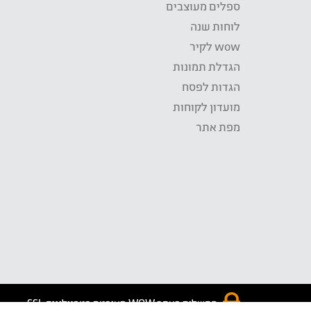
ספלים מעוצבים
לוחות שנה
wow לקיר
הגדלת תמונות
הגדות לפסח
מועדון לקוחות
מפת אתר
התשלום באתר WOW מאובטח בטכנולוגית SSL