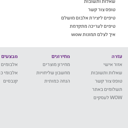
שאלות ותשובות
טופס צור קשר
טיפים ליצירת אלבום מושלם
טיפים לעריכה מתקדמת
איך לצלם תמונות wow
עזרה
מחירונים
מבצעים
אזור אישי
מחירון מוצרים
אלבומים 
שאלות ותשובות
מחשבון שליחויות
אלבומי כר
טופס צור קשר
הנחה כמותית
קנבסים
תשלומים באתר
WOW לעסקים