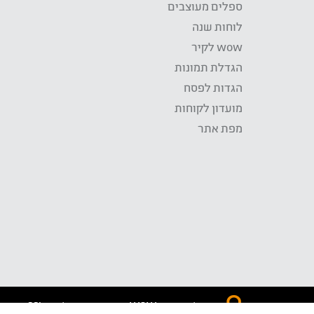
ספלים מעוצבים
לוחות שנה
wow לקיר
הגדלת תמונות
הגדות לפסח
מועדון לקוחות
מפת אתר
התשלום באתר WOW מאובטח בטכנולוגית SSL