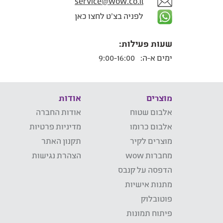
service@wow.co.il
לפניה בצ'ט לחצו כאן
שעות פעילות:
ימים א-ה:
9:00-16:00
מוצרים
אודות
אלבום שטוח
אודות החברה
אלבום כרומו
מדיניות פרטיות
מוצרים לקיר
תקנון האתר
מחברות wow
הצהרת נגישות
הדפסה על קנבס
מתנות אישיות
פוטובלוק
פיתוח תמונות