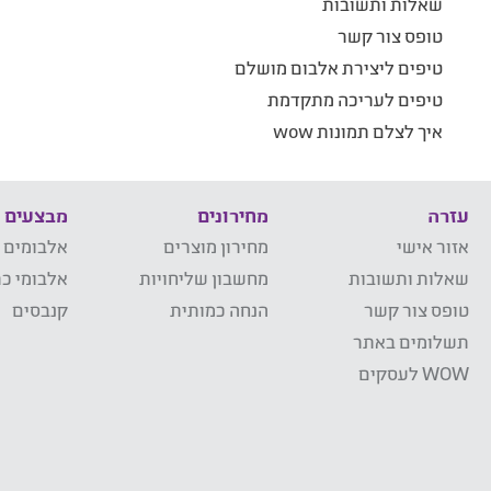
שאלות ותשובות
טופס צור קשר
טיפים ליצירת אלבום מושלם
טיפים לעריכה מתקדמת
איך לצלם תמונות wow
עזרה
מחירונים
מבצעים
אזור אישי
מחירון מוצרים
אלבומים 
שאלות ותשובות
מחשבון שליחויות
אלבומי כר
טופס צור קשר
הנחה כמותית
קנבסים
תשלומים באתר
WOW לעסקים