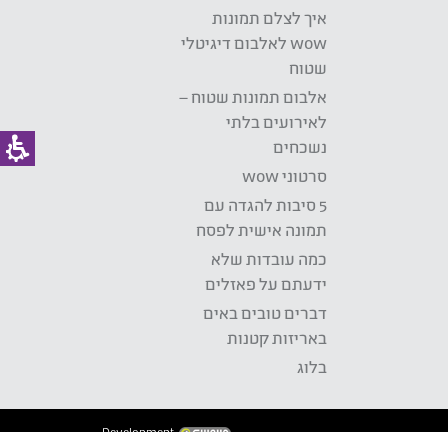
איך לצלם תמונות
wow לאלבום דיגיטלי
שטוח
אלבום תמונות שטוח –
לאירועים בלתי
נשכחים
סרטוני wow
5 סיבות להגדה עם
תמונה אישית לפסח
כמה עובדות שלא
ידעתם על פאזלים
דברים טובים באים
באריזות קטנות
בלוג
Development: