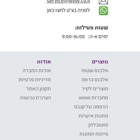
service@wow.co.il
לפניה בצ'ט לחצו כאן
שעות פעילות:
ימים א-ה:
9:00-16:00
מוצרים
אודות
אלבום שטוח
אודות החברה
אלבום כרומו
מדיניות פרטיות
מוצרים לקיר
תקנון האתר
מחברות wow
הצהרת נגישות
הדפסה על קנבס
מתנות אישיות
פוטובלוק
פיתוח תמונות