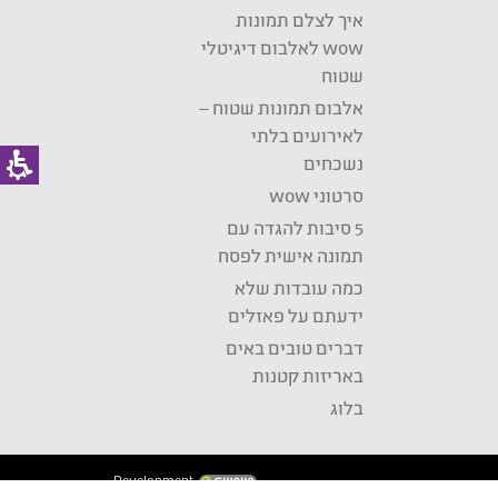
איך לצלם תמונות
wow לאלבום דיגיטלי
שטוח
אלבום תמונות שטוח –
לאירועים בלתי
נשכחים
סרטוני wow
5 סיבות להגדה עם
תמונה אישית לפסח
כמה עובדות שלא
ידעתם על פאזלים
דברים טובים באים
באריזות קטנות
בלוג
Development: