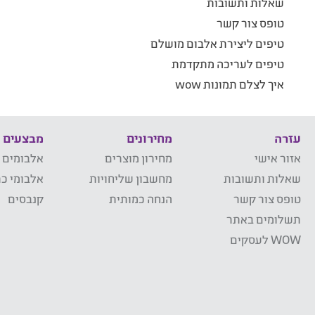
שאלות ותשובות
טופס צור קשר
טיפים ליצירת אלבום מושלם
טיפים לעריכה מתקדמת
איך לצלם תמונות wow
עזרה
מחירונים
מבצעים
אזור אישי
מחירון מוצרים
אלבומים 
שאלות ותשובות
מחשבון שליחויות
אלבומי כר
טופס צור קשר
הנחה כמותית
קנבסים
תשלומים באתר
WOW לעסקים