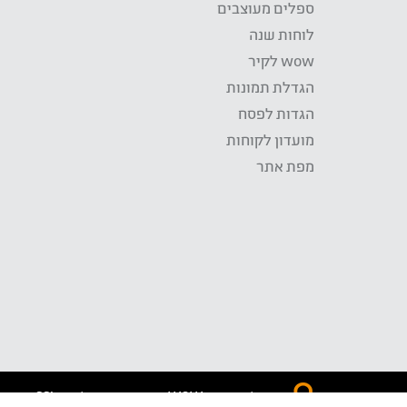
ספלים מעוצבים
לוחות שנה
wow לקיר
הגדלת תמונות
הגדות לפסח
מועדון לקוחות
מפת אתר
התשלום באתר WOW מאובטח בטכנולוגית SSL