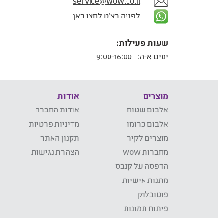
service@wow.co.il
לפניה בצ'ט לחצו כאן
שעות פעילות:
ימים א-ה:
9:00-16:00
מוצרים
אודות
אלבום שטוח
אודות החברה
אלבום כרומו
מדיניות פרטיות
מוצרים לקיר
תקנון האתר
מחברות wow
הצהרת נגישות
הדפסה על קנבס
מתנות אישיות
פוטובלוק
פיתוח תמונות