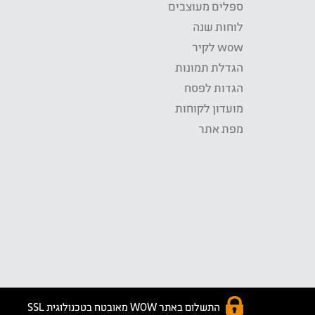
ספלים מעוצבים
לוחות שנה
wow לקיר
הגדלת תמונות
הגדות לפסח
מועדון לקוחות
מפת אתר
התשלום באתר WOW מאובטח בטכנולוגית SSL