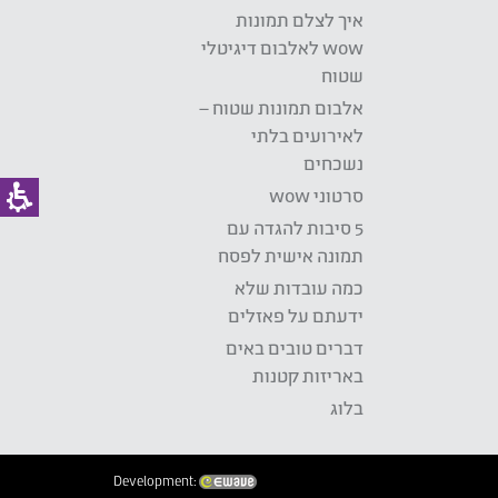
איך לצלם תמונות
wow לאלבום דיגיטלי
שטוח
אלבום תמונות שטוח –
לאירועים בלתי
נשכחים
סרטוני wow
5 סיבות להגדה עם
תמונה אישית לפסח
כמה עובדות שלא
ידעתם על פאזלים
דברים טובים באים
באריזות קטנות
בלוג
Development: