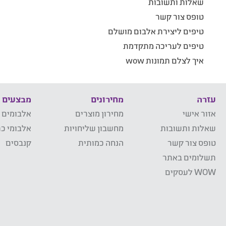
שאלות ותשובות
טופס צור קשר
טיפים ליצירת אלבום מושלם
טיפים לעריכה מתקדמת
איך לצלם תמונות wow
עזרה
מחירונים
מבצעים
אזור אישי
מחירון מוצרים
אלבומים 
שאלות ותשובות
מחשבון שליחויות
אלבומי כר
טופס צור קשר
הנחה כמותית
קנבסים
תשלומים באתר
WOW לעסקים