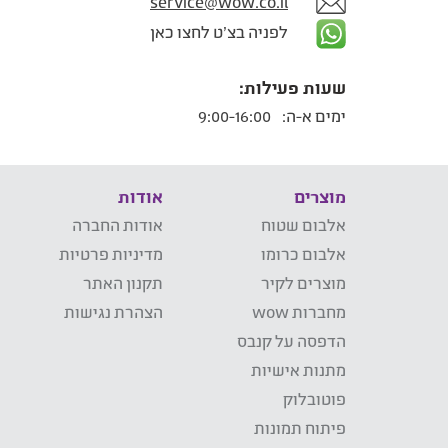
service@wow.co.il
לפניה בצ'ט לחצו כאן
שעות פעילות:
ימים א-ה:
9:00-16:00
מוצרים
אודות
אלבום שטוח
אודות החברה
אלבום כרומו
מדיניות פרטיות
מוצרים לקיר
תקנון האתר
מחברות wow
הצהרת נגישות
הדפסה על קנבס
מתנות אישיות
פוטובלוק
פיתוח תמונות