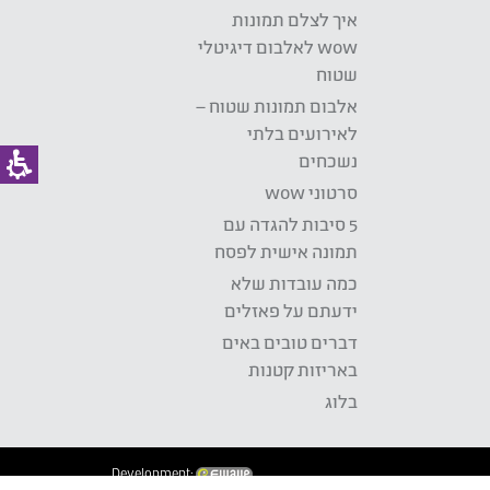
איך לצלם תמונות
wow לאלבום דיגיטלי
שטוח
אלבום תמונות שטוח –
לאירועים בלתי
נשכחים
סרטוני wow
5 סיבות להגדה עם
תמונה אישית לפסח
כמה עובדות שלא
ידעתם על פאזלים
דברים טובים באים
באריזות קטנות
בלוג
Development: