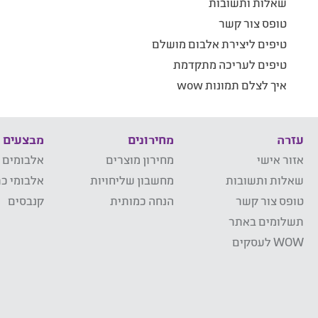
שאלות ותשובות
טופס צור קשר
טיפים ליצירת אלבום מושלם
טיפים לעריכה מתקדמת
איך לצלם תמונות wow
עזרה
מחירונים
מבצעים
אזור אישי
מחירון מוצרים
אלבומים 
שאלות ותשובות
מחשבון שליחויות
אלבומי כר
טופס צור קשר
הנחה כמותית
קנבסים
תשלומים באתר
WOW לעסקים