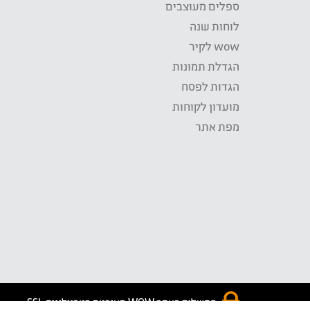
ספלים מעוצבים
לוחות שנה
wow לקיר
הגדלת תמונות
הגדות לפסח
מועדון לקוחות
מפת אתר
התשלום באתר WOW מאובטח בטכנולוגית SSL