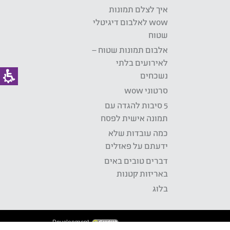
איך לצלם תמונות
wow לאלבום דיגיטלי
שטוח
אלבום תמונות שטוח –
לאירועים בלתי
נשכחים
סרטוני wow
5 סיבות להגדה עם
תמונה אישית לפסח
כמה עובדות שלא
ידעתם על פאזלים
דברים טובים באים
באריזות קטנות
בלוג
Development: