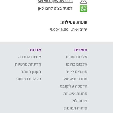
service@wow.co.il
לפניה בצ'ט לחצו כאן
שעות פעילות:
ימים א-ה:
9:00-16:00
מוצרים
אודות
אלבום שטוח
אודות החברה
אלבום כרומו
מדיניות פרטיות
מוצרים לקיר
תקנון האתר
מחברות wow
הצהרת נגישות
הדפסה על קנבס
מתנות אישיות
פוטובלוק
פיתוח תמונות