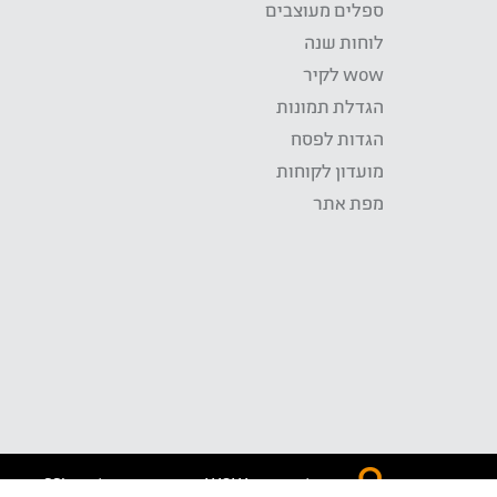
ספלים מעוצבים
לוחות שנה
wow לקיר
הגדלת תמונות
הגדות לפסח
מועדון לקוחות
מפת אתר
התשלום באתר WOW מאובטח בטכנולוגית SSL