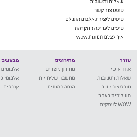
שאלות ותשובות
טופס צור קשר
טיפים ליצירת אלבום מושלם
טיפים לעריכה מתקדמת
איך לצלם תמונות wow
עזרה
מחירונים
מבצעים
אזור אישי
מחירון מוצרים
אלבומים 
שאלות ותשובות
מחשבון שליחויות
אלבומי כר
טופס צור קשר
הנחה כמותית
קנבסים
תשלומים באתר
WOW לעסקים