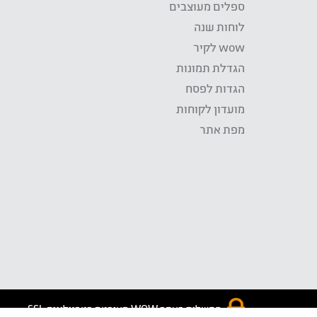
ספלים מעוצבים
לוחות שנה
wow לקיר
הגדלת תמונות
הגדות לפסח
מועדון לקוחות
מפת אתר
התשלום באתר WOW מאובטח בטכנולוגית SSL