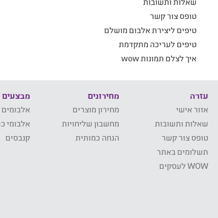
שאלות ותשובות
טופס צור קשר
טיפים ליצירת אלבום מושלם
טיפים לעריכה מתקדמת
איך לצלם תמונות wow
עזרה
מחירונים
מבצעים
אזור אישי
מחירון מוצרים
אלבומים 
שאלות ותשובות
מחשבון שליחויות
אלבומי כר
טופס צור קשר
הנחה כמותית
קנבסים
תשלומים באתר
WOW לעסקים