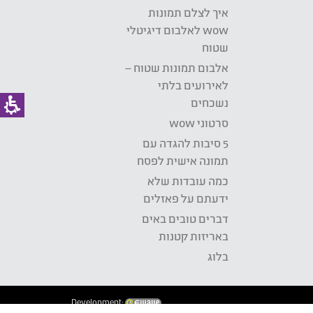
איך לצלם תמונות
wow לאלבום דיגיטלי
שטוח
אלבום תמונות שטוח –
לאירועים בלתי
נשכחים
סרטוני wow
5 סיבות להגדה עם
תמונה אישית לפסח
כמה עובדות שלא
ידעתם על פאזלים
דברים טובים באים
באריזות קטנות
בלוג
Development: