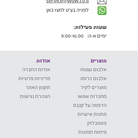
service@wow.co.il
לפניה בצ'ט לחצו כאן
שעות פעילות:
ימים א-ה:
9:00-16:00
מוצרים
אודות
אלבום שטוח
אודות החברה
אלבום כרומו
מדיניות פרטיות
מוצרים לקיר
תקנון האתר
מחברות wow
הצהרת נגישות
הדפסה על קנבס
מתנות אישיות
פוטובלוק
פיתוח תמונות