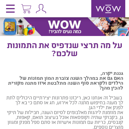
על מה תרצי שנדפיס את התמונות
שלכם?
גננת יקרה,
האם גם את במהלך השנה צוברת המון תמונות של
הילדים ולקראת סוף השנה מתלבטת איזו מתנה מקורית
להכין מהן?
בשביל זה אנחנו כאן, ריכזנו פתרונות יצירתיים היכולים לתת
לך מענה בחיפוש מתנה לכל אירוע, חג או סתם כי בא לך
לפנק את ילדי הגן.
את מוזמנת ליהנות מאלבומים לסיום השנה, חבילות של תיקי
גן, בקבוקי שתיה וקופסאות אוכל בעיצוב תואם, קאפות,
קנבסים, כריות עם תמונות אישיות או סתם ספל מפנק ומגוון
מוצרים נוספים.